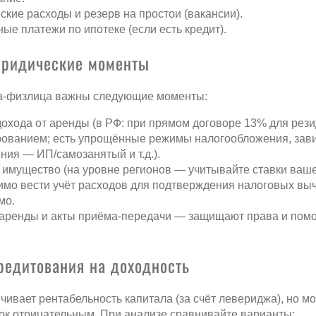
кие расходы и резерв на простои (вакансии).
ые платежи по ипотеке (если есть кредит).
юридические моменты
а-физлица важны следующие моменты:
охода от аренды (в РФ: при прямом договоре 13% для рези
ованием; есть упрощённые режимы налогообложения, зав
ия — ИП/самозанятый и т.д.).
 имущество (на уровне регионов — учитывайте ставки ваше
мо вести учёт расходов для подтверждения налоговых выч
мо.
аренды и акты приёма-передачи — защищают права и помо
редитования на доходность
чивает рентабельность капитала (за счёт левериджа), но м
ок отрицательным. При анализе сравнивайте варианты: