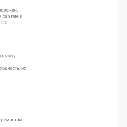
морожен.
cap rate и
осте
и ставку
ходность, но
м ремонтом