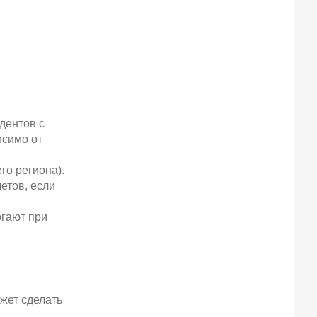
дентов с
исимо от
го региона).
етов, если
гают при
ожет сделать