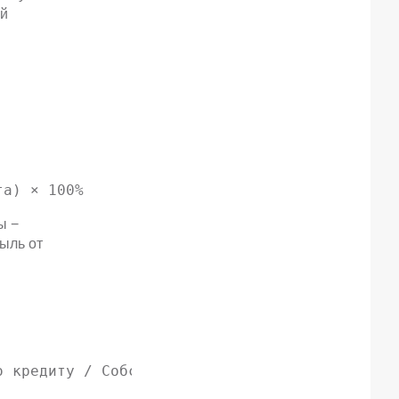
ей
та) × 100%
ы −
ыль от
о кредиту / Собственные вложения) × 100%