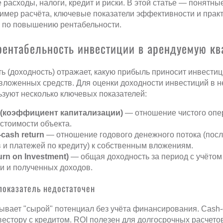
расходы, налоги, кредит и риски. В этой статье — понятн
имер расчёта, ключевые показатели эффективности и прак
 по повышению рентабельности.
 рентабельность инвестиции в арендуемую кв
ь (доходность) отражает, какую прибыль приносит инвести
вложенных средств. Для оценки доходности инвестиций в 
зуют несколько ключевых показателей:
e (коэффициент капитализации)
— отношение чистого опе
 стоимости объекта.
cash return
— отношение годового денежного потока (посл
 и платежей по кредиту) к собственным вложениям.
urn on Investment)
— общая доходность за период с учётом
и и полученных доходов.
показатель недостаточен
зывает "сырой" потенциал без учёта финансирования. Cash-
естору с кредитом. ROI полезен для долгосрочных расчетов