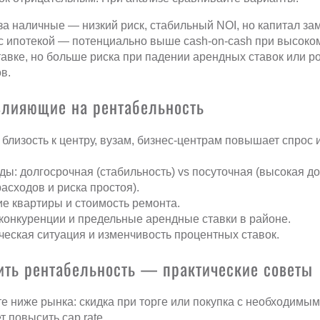
за наличные — низкий риск, стабильный NOI, но капитал за
с ипотекой — потенциально выше cash-on-cash при высоком 
тавке, но больше риска при падении арендных ставок или р
в.
влияющие на рентабельность
 близость к центру, вузам, бизнес-центрам повышает спрос 
ды: долгосрочная (стабильность) vs посуточная (высокая до
асходов и риска простоя).
е квартиры и стоимость ремонта.
конкуренции и предельные арендные ставки в районе.
еская ситуация и изменчивость процентных ставок.
ить рентабельность — практические советы
е ниже рынка: скидка при торге или покупка с необходимы
т повысить cap rate.