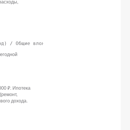
расходы,
од) / Общие вложения] × 100%
жегодной
000 ₽. Ипотека
(ремонт,
вого дохода.