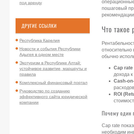
операционные 
под аренду
пошаговый пр
рекомендации
ДРУГИЕ ССЫЛКИ
Что такое
Республика Карелия
Рентабельност
Новости и события Республики
относительно 
Адыгея в одном месте
обычно исполь
Экотуризм в Республике Алтай:
Cap rat
устойчивое развитие, маршруты и
дохода к
правила
Cash-on-
Комплексный финансовый портал
расходов
Руководство по созданию
ROI (Ret
эффективного сайта юридической
стоимост
компании
Почему один 
Cap rate пока
необходим инв