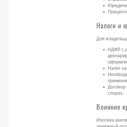
Юридичес
Процентн
Налоги и 
Для владельц
НДФЛ с д
декларир
оформлен
Налог на
Необходи
примени
Договор 
спорах.
Влияние к
Ипотека увели
денежный пот