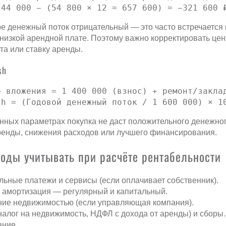
144 000 − (54 800 × 12 ≈ 657 600) ≈ −321 600 
е денежный поток отрицательный — это часто встречается
 низкой арендной плате. Поэтому важно корректировать цен
та или ставку аренды.
sh
е вложения = 1 400 000 (взнос) + ремонт/заклад
sh = (Годовой денежный поток / 1 600 000) × 1
нных параметрах покупка не даст положительного денежног
енды, снижения расходов или лучшего финансирования.
ходы учитывать при расчёте рентабельности
ьные платежи и сервисы (если оплачивает собственник).
 амортизация — регулярный и капитальный.
ние недвижимостью (если управляющая компания).
налог на недвижимость, НДФЛ с дохода от аренды) и сборы.
ание.