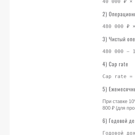
40 000 ₽ ×
2) Операцион
480 000 ₽ 
3) Чистый оп
480 000 − 
4) Cap rate
Cap rate =
5) Ежемесячн
При ставке 10
800 ₽ (для пр
6) Годовой д
Годовой до