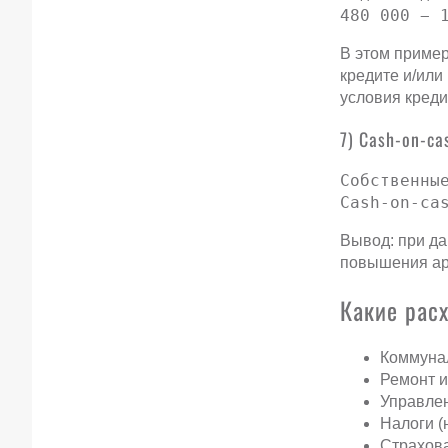
480 000 − 
В этом пример
кредите и/или
условия креди
7) Cash-on-ca
Собственны
Cash-on-ca
Вывод: при да
повышения ар
Какие рас
Коммунал
Ремонт и
Управле
Налоги (
Страхов