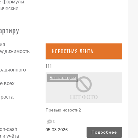
ые формулы,
тические
артиру
ция
НОВОСТНАЯ ЛЕНТА
недвижимость
111
рационного
Без категории
е всех
 роста
Превью новости2
0
on-cash
05.03.2026
Подробнее
 и учёта