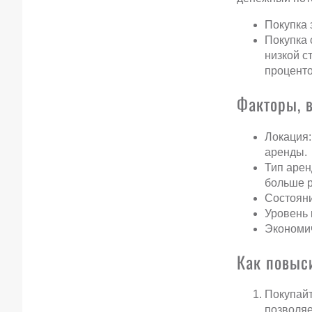
Покупка 
Покупка 
низкой с
проценто
Факторы, 
Локация:
аренды.
Тип арен
больше р
Состояни
Уровень 
Экономич
Как повыс
Покупайт
позволяе