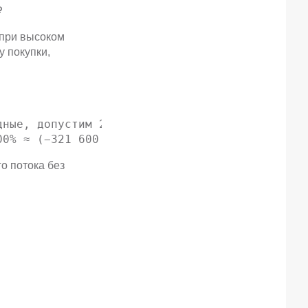
₽
 при высоком
у покупки,
ные, допустим 200 000 = 1 600 000 ₽

00% ≈ (−321 600 / 1 600 000) ≈ −20.1%
о потока без