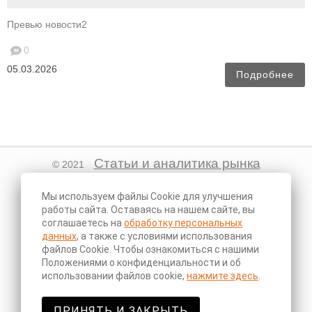
Превью новости2
0
05.03.2026
Подробнее
Статьи и аналитика рынка
© 2021
недвижимости.
Мы используем файлы Cookie для улучшения
ГЛАВНАЯ
работы сайта. Оставаясь на нашем сайте, вы
соглашаетесь на
обработку персональных
О КОМПАНИИ
данных
, а также с условиями использования
файлов Cookie. Чтобы ознакомиться с нашими
НОВОСТИ
Положениями о конфиденциальности и об
КОНТАКТЫ
использовании файлов cookie,
нажмите здесь
.
АВТОРИЗИРОВАТЬСЯ НА САЙТЕ
ПРИНЯТЬ И ЗАКРЫТЬ